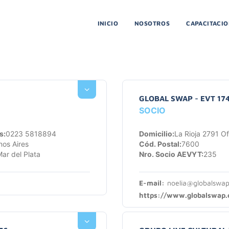
INICIO
NOSOTROS
CAPACITACI
GLOBAL SWAP - EVT 17
SOCIO
s:
0223 5818894
Domicilio:
La Rioja 2791 Of
os Aires
Cód. Postal:
7600
ar del Plata
Nro. Socio AEVYT:
235
E-mail:
noelia@globalswap
https://www.globalswap.c