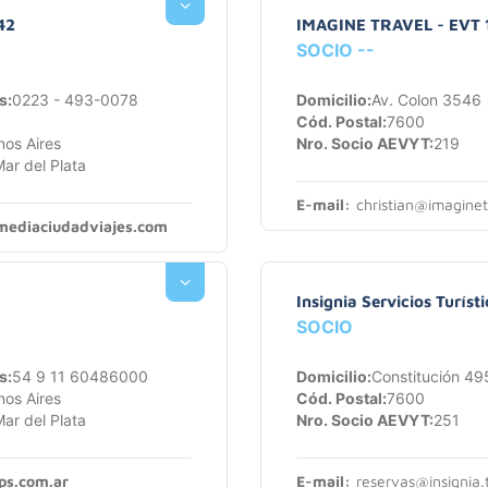
42
IMAGINE TRAVEL - EVT 
SOCIO --
s:
0223 - 493-0078
Domicilio:
Av. Colon 3546
Cód. Postal:
7600
os Aires
Nro. Socio AEVYT:
219
ar del Plata
E-mail:
christian@imaginet
ediaciudadviajes.com
Insignia Servicios Turíst
SOCIO
s:
54 9 11 60486000
Domicilio:
Constitución 49
os Aires
Cód. Postal:
7600
ar del Plata
Nro. Socio AEVYT:
251
s.com.ar
E-mail:
reservas@insignia.t