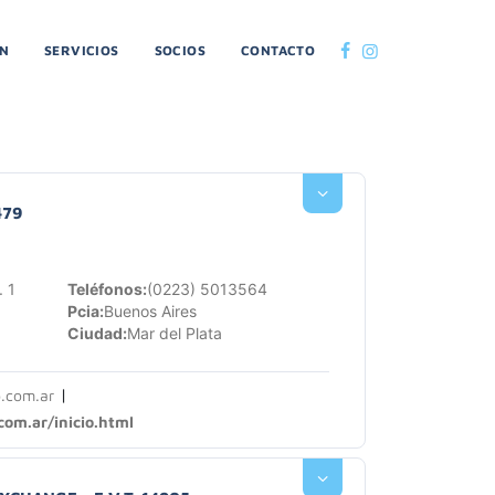
ON
SERVICIOS
SOCIOS
CONTACTO
479
. 1
Teléfonos:
(0223) 5013564
Pcia:
Buenos Aires
Ciudad:
Mar del Plata
|
.com.ar
om.ar/inicio.html