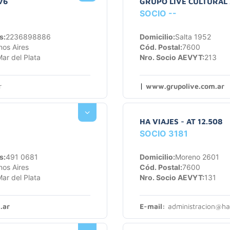
76
GRUPO LIVE CULTURAL X
SOCIO --
s:
2236898886
Domicilio:
Salta 1952
os Aires
Cód. Postal:
7600
ar del Plata
Nro. Socio AEVYT:
213
|
r
www.grupolive.com.ar
HA VIAJES - AT 12.508
SOCIO 3181
s:
491 0681
Domicilio:
Moreno 2601
os Aires
Cód. Postal:
7600
ar del Plata
Nro. Socio AEVYT:
131
.ar
E-mail:
administracion@hav