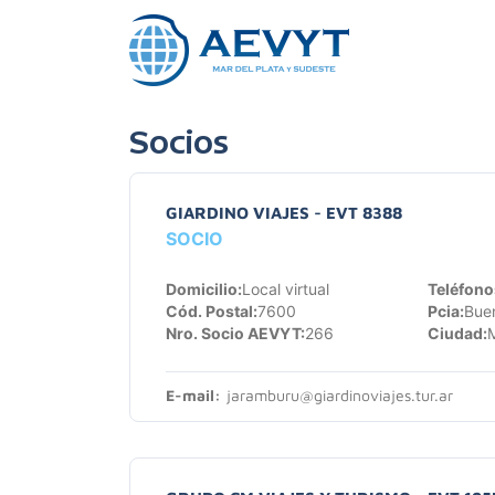
Socios
GIARDINO VIAJES - EVT 8388
SOCIO
Domicilio:
Local virtual
Teléfono
Cód. Postal:
7600
Pcia:
Buen
Nro. Socio AEVYT:
266
Ciudad:
M
E-mail:
jaramburu@giardinoviajes.tur.ar