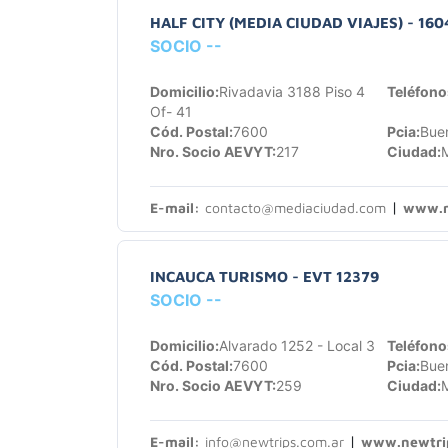
HALF CITY (MEDIA CIUDAD VIAJES) - 160
SOCIO --
Domicilio:
Rivadavia 3188 Piso 4
Teléfono
Of- 41
Cód. Postal:
7600
Pcia:
Buen
Nro. Socio AEVYT:
217
Ciudad:
M
|
E-mail:
contacto@mediaciudad.com
www.m
INCAUCA TURISMO - EVT 12379
SOCIO --
Domicilio:
Alvarado 1252 - Local 3
Teléfono
Cód. Postal:
7600
Pcia:
Buen
Nro. Socio AEVYT:
259
Ciudad:
M
|
E-mail:
info@newtrips.com.ar
www.newtrip