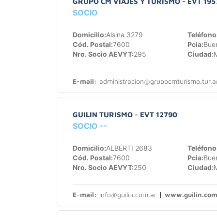
GRUPO CM VIAJES Y TURISMO - EVT 195
SOCIO
Domicilio:
Alsina 3279
Teléfono
Cód. Postal:
7600
Pcia:
Buen
Nro. Socio AEVYT:
295
Ciudad:
M
E-mail:
administracion@grupocmturismo.tur.a
GUILIN TURISMO - EVT 12790
SOCIO --
Domicilio:
ALBERTI 2683
Teléfono
Cód. Postal:
7600
Pcia:
Buen
Nro. Socio AEVYT:
250
Ciudad:
M
|
E-mail:
info@guilin.com.ar
www.guilin.com