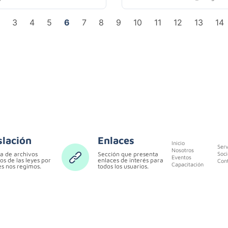
3
4
5
6
7
8
9
10
11
12
13
14
slación
Enlaces
Inicio
Serv
Nosotros
a de archivos
Sección que presenta
Soci
Eventos
os de las leyes por
enlaces de interés para
Con
Capacitación
es nos regimos.
todos los usuarios.