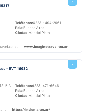
15317
Teléfonos:
0223 - 494-2961
Pcia:
Buenos Aires
Ciudad:
Mar del Plata
|
ravel.com.ar
www.imaginetravel.tur.ar
icos - EVT 16932
52 1º A
Teléfonos:
(223) 471-6646
Pcia:
Buenos Aires
Ciudad:
Mar del Plata
|
ur.ar
https://insignia.tur.ar/